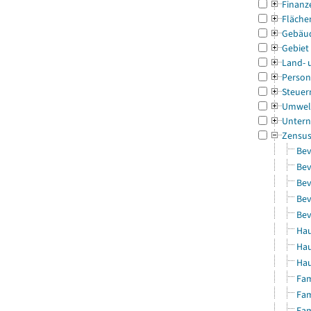
Finanz
Fläche
Gebäu
Gebiet
Land- 
Person
Steuer
Umwel
Untern
Zensu
Bev
Bev
Bev
Bev
Bev
Hau
Hau
Hau
Fam
Fam
Fam