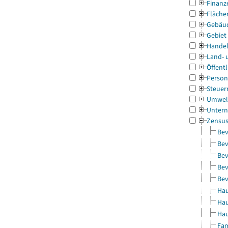
Finanz
Fläche
Gebäu
Gebiet
Handel
Land- 
Öffentl
Person
Steuer
Umwel
Untern
Zensu
Bev
Bev
Bev
Bev
Bev
Hau
Hau
Hau
Fam