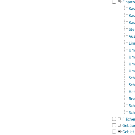
Finanz
Kas
Kas
Ka
Ste
Aus
Ein
Uml
Uml
Uml
Uml
Sch
Sch
Heb
Rea
Sch
Sch
Fläche
Gebäu
Gebiet