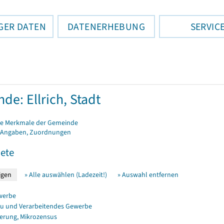
GER DATEN
DATENERHEBUNG
SERVIC
de: Ellrich, Stadt
e Merkmale der Gemeinde
 Angaben, Zuordnungen
ete
» Alle auswählen (Ladezeit!)
» Auswahl entfernen
werbe
u und Verarbeitendes Gewerbe
erung, Mikrozensus