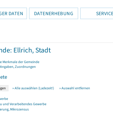
GER DATEN
DATENERHEBUNG
SERVIC
de: Ellrich, Stadt
e Merkmale der Gemeinde
 Angaben, Zuordnungen
ete
» Alle auswählen (Ladezeit!)
» Auswahl entfernen
werbe
u und Verarbeitendes Gewerbe
erung, Mikrozensus