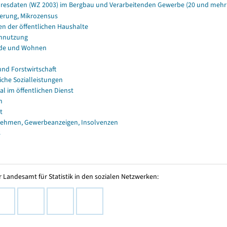
resdaten (WZ 2003) im Bergbau und Verarbeitenden Gewerbe (20 und mehr B
erung, Mikrozensus
en der öffentlichen Haushalte
nnutzung
de und Wohnen
und Forstwirtschaft
iche Sozialleistungen
al im öffentlichen Dienst
n
t
ehmen, Gewerbeanzeigen, Insolvenzen
s
 Landesamt für Statistik in den sozialen Netzwerken: