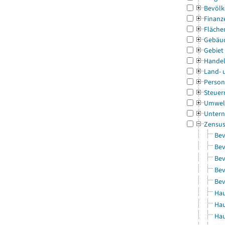
Bevölk
Finanz
Fläche
Gebäu
Gebiet
Handel
Land- 
Person
Steuer
Umwel
Untern
Zensu
Bev
Bev
Bev
Bev
Bev
Hau
Hau
Hau