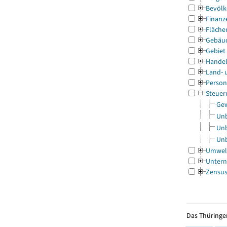
Bevölk
Finanz
Fläche
Gebäu
Gebiet
Handel
Land- 
Person
Steuer
Gew
Unb
Unb
Unb
Umwel
Untern
Zensu
Das Thüringer