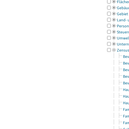
Fläche
Gebäu
Gebiet
Land- 
Person
Steuer
Umwel
Untern
Zensu
Bev
Bev
Bev
Bev
Bev
Hau
Hau
Hau
Fam
Fam
Fam