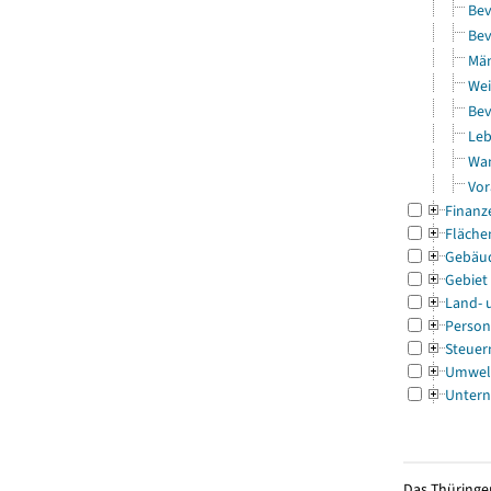
Bev
Bev
Män
Wei
Bev
Leb
Wa
Vor
Finanz
Fläche
Gebäu
Gebiet
Land- 
Person
Steuer
Umwel
Untern
Das Thüringer