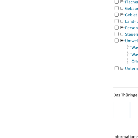
Fläche
Gebäu
Gebiet
Land- 
Person
Steuer
Umwel
Was
Was
Öff
Untern
Das Thüringer
Informationen