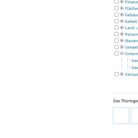
Finanz
Fläche
Gebäu
Gebiet
Land- 
Person
Steuer
Umwel
Untern
Ge
Ge
Zensu
Das Thüringer