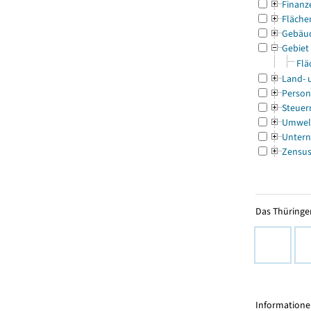
Finanz
Fläche
Gebäu
Gebiet
Flä
Land- 
Person
Steuer
Umwel
Untern
Zensu
Das Thüringer
Informationen