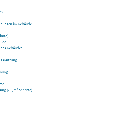
es
hnungen im Gebäude
hnte)
äude
 des Gebäudes
ngsnutzung
hnung
ume
g (2 €/m²-Schritte)