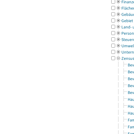
Finanz
Fläche
Gebäu
Gebiet
Land- 
Person
Steuer
Umwel
Untern
Zensu
Bev
Bev
Bev
Bev
Bev
Hau
Hau
Hau
Fam
Fam
Fam