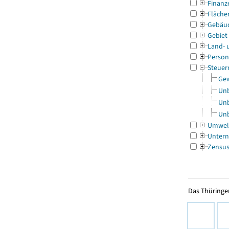
Finanz
Fläche
Gebäu
Gebiet
Land- 
Person
Steuer
Gew
Unb
Unb
Unb
Umwel
Untern
Zensu
Das Thüringer