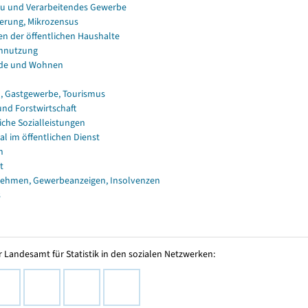
u und Verarbeitendes Gewerbe
erung, Mikrozensus
en der öffentlichen Haushalte
nnutzung
de und Wohnen
, Gastgewerbe, Tourismus
und Forstwirtschaft
iche Sozialleistungen
al im öffentlichen Dienst
n
t
ehmen, Gewerbeanzeigen, Insolvenzen
s
 Landesamt für Statistik in den sozialen Netzwerken: