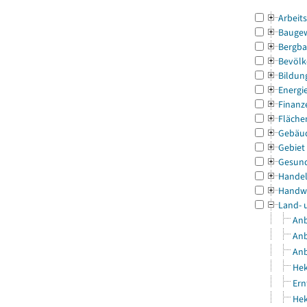
Arbeit
Bauge
Bergba
Bevölk
Bildun
Energi
Finanz
Fläche
Gebäu
Gebiet
Gesun
Handel
Handw
Land- 
Anb
Anb
Anb
Hek
Ern
Hek