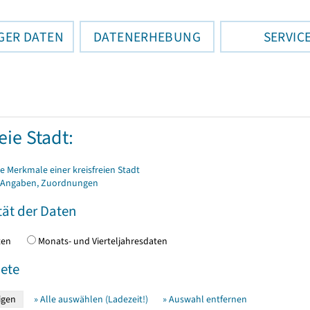
GER DATEN
DATENERHEBUNG
SERVIC
eie Stadt:
 Merkmale einer kreisfreien Stadt
 Angaben, Zuordnungen
tät der Daten
daten
Monats- und Vierteljahresdaten
ete
» Alle auswählen (Ladezeit!)
» Auswahl entfernen