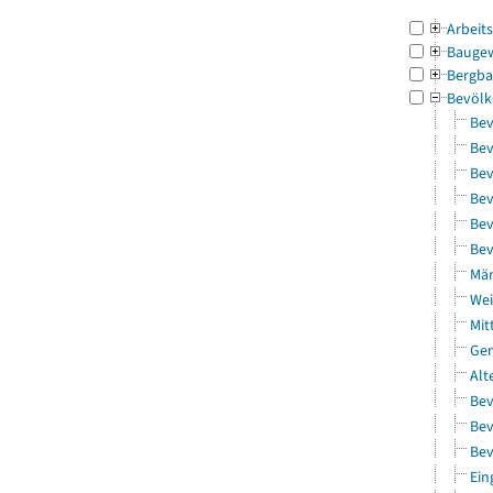
Arbeit
Bauge
Bergba
Bevölk
Bev
Bev
Bev
Bev
Bev
Bev
Män
Wei
Mit
Gem
Alt
Bev
Bev
Bev
Ein