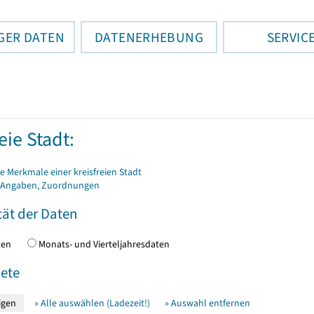
GER DATEN
DATENERHEBUNG
SERVIC
eie Stadt:
 Merkmale einer kreisfreien Stadt
 Angaben, Zuordnungen
tät der Daten
daten
Monats- und Vierteljahresdaten
ete
» Alle auswählen (Ladezeit!)
» Auswahl entfernen