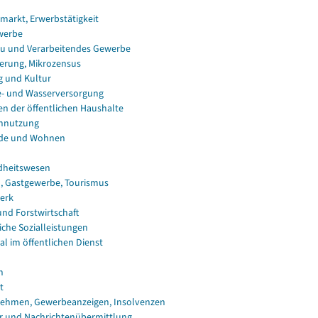
smarkt, Erwerbstätigkeit
werbe
u und Verarbeitendes Gewerbe
erung, Mikrozensus
g und Kultur
e- und Wasserversorgung
en der öffentlichen Haushalte
nnutzung
de und Wohnen
dheitswesen
, Gastgewerbe, Tourismus
erk
und Forstwirtschaft
iche Sozialleistungen
al im öffentlichen Dienst
n
t
ehmen, Gewerbeanzeigen, Insolvenzen
r und Nachrichtenübermittlung