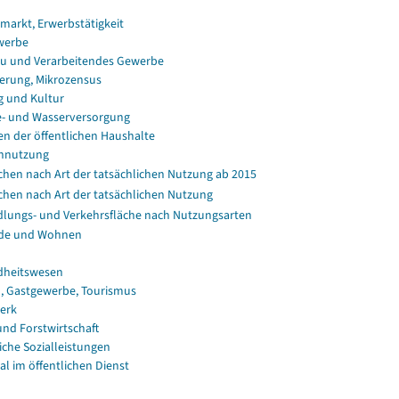
smarkt, Erwerbstätigkeit
werbe
u und Verarbeitendes Gewerbe
erung, Mikrozensus
g und Kultur
e- und Wasserversorgung
en der öffentlichen Haushalte
nnutzung
chen nach Art der tatsächlichen Nutzung ab 2015
chen nach Art der tatsächlichen Nutzung
dlungs- und Verkehrsfläche nach Nutzungsarten
de und Wohnen
dheitswesen
, Gastgewerbe, Tourismus
erk
und Forstwirtschaft
iche Sozialleistungen
al im öffentlichen Dienst