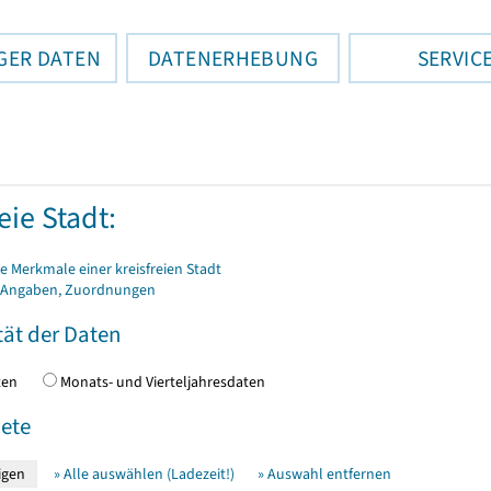
GER DATEN
DATENERHEBUNG
SERVIC
eie Stadt:
 Merkmale einer kreisfreien Stadt
 Angaben, Zuordnungen
tät der Daten
daten
Monats- und Vierteljahresdaten
ete
» Alle auswählen (Ladezeit!)
» Auswahl entfernen