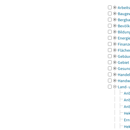
Arbeit
Bauge
Bergba
Bevölk
Bildun
Energi
Finanz
Fläche
Gebäu
Gebiet
Gesun
Handel
Handw
Land- 
Anb
Anb
Anb
Hek
Ern
Hek