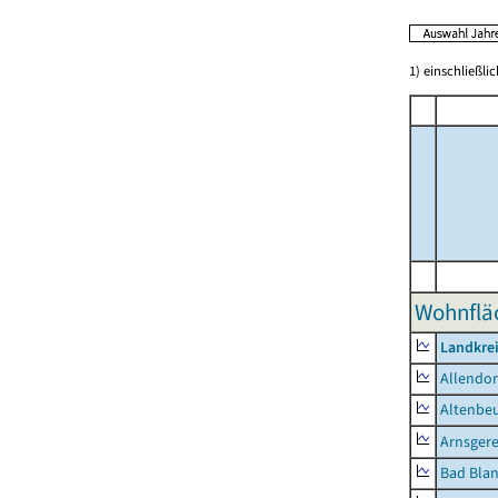
1) einschließl
Wohnflä
Landkrei
Allendor
Altenbe
Arnsger
Bad Blan