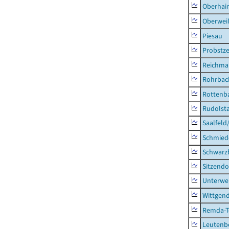
Oberhai
Oberweiß
Piesau
Probstze
Reichma
Rohrbac
Rottenb
Rudolsta
Saalfeld
Schmied
Schwarz
Sitzendo
Unterwe
Wittgend
Remda-Te
Leutenbe