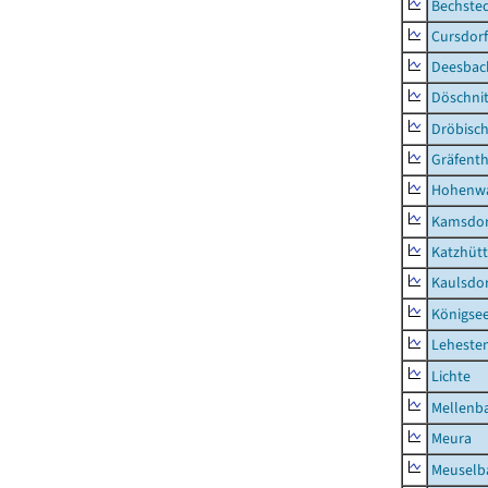
Bechste
Cursdorf
Deesbac
Döschni
Dröbisc
Gräfenth
Hohenwa
Kamsdor
Katzhüt
Kaulsdor
Königsee
Lehesten
Lichte
Mellenb
Meura
Meuselb