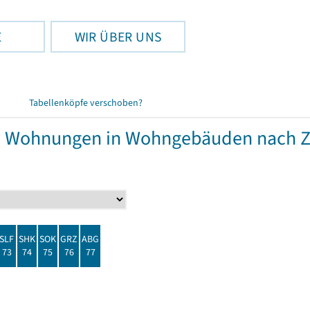
E
WIR ÜBER UNS
Tabellenköpfe verschoben?
nd Wohnungen in Wohngebäuden nach 
SLF
SHK
SOK
GRZ
ABG
73
74
75
76
77