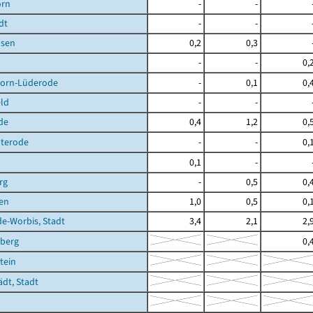
orn
-
-
dt
-
-
sen
0,2
0,3
-
-
0,
orn-Lüderode
-
0,1
0,
ld
-
-
de
0,4
1,2
0,
terode
-
-
0,
0,1
-
rg
-
0,5
0,
en
1,0
0,5
0,
de-Worbis, Stadt
3,4
2,1
2,
berg
0,
tein
ädt, Stadt