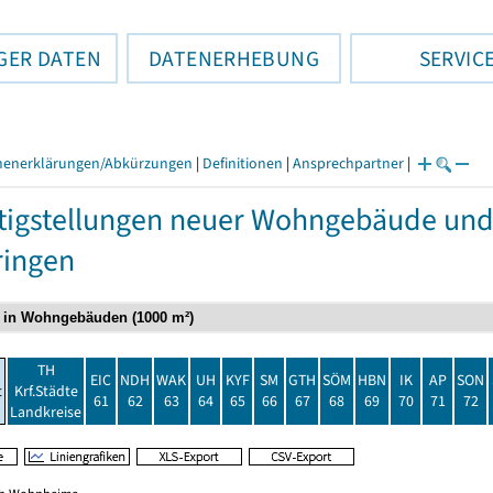
GER DATEN
DATENERHEBUNG
SERVIC
henerklärungen/Abkürzungen
|
Definitionen
|
Ansprechpartner
|
tigstellungen neuer Wohngebäude u
ringen
TH
EIC
NDH
WAK
UH
KYF
SM
GTH
SÖM
HBN
IK
AP
SON
t
Krf.Städte
61
62
63
64
65
66
67
68
69
70
71
72
Landkreise