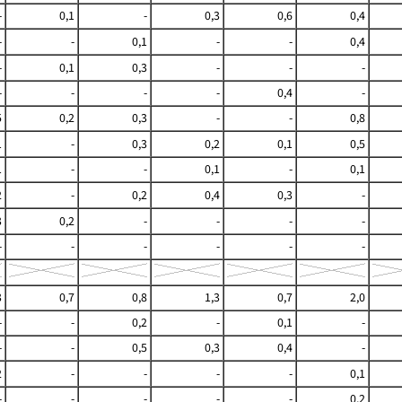
-
0,1
-
0,3
0,6
0,4
-
-
0,1
-
-
0,4
-
0,1
0,3
-
-
-
-
-
-
-
0,4
-
5
0,2
0,3
-
-
0,8
1
-
0,3
0,2
0,1
0,5
1
-
-
0,1
-
0,1
2
-
0,2
0,4
0,3
-
3
0,2
-
-
-
-
-
-
-
-
-
-
3
0,7
0,8
1,3
0,7
2,0
-
-
0,2
-
0,1
-
-
-
0,5
0,3
0,4
-
2
-
-
-
-
0,1
-
-
-
-
-
0,2