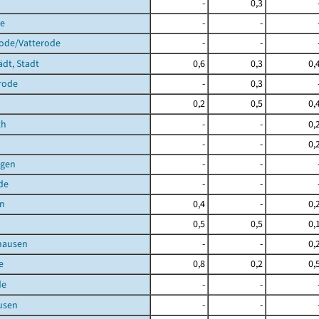
-
0,3
de
-
-
rode/Vatterode
-
-
ädt, Stadt
0,6
0,3
0,
rode
-
0,3
0,2
0,5
0,
th
-
-
0,
-
-
0,
agen
-
-
de
-
-
en
0,4
-
0,
0,5
0,5
0,
hausen
-
-
0,
e
0,8
0,2
0,
de
-
-
usen
-
-