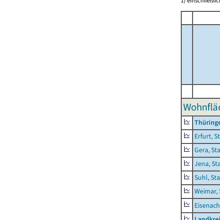
1) einschließl
Wohnflä
Thüring
Erfurt, S
Gera, St
Jena, St
Suhl, St
Weimar, 
Eisenach
Landkrei