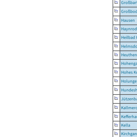
Großbart
Großbo
Hausen
Haynrod
Heilbad 
Helmsdo
Heuthen
Hoheng
Hohes K
Holunge
Hundes
Jützenb
Kallmer
Kefferh
Kella
Kirchga