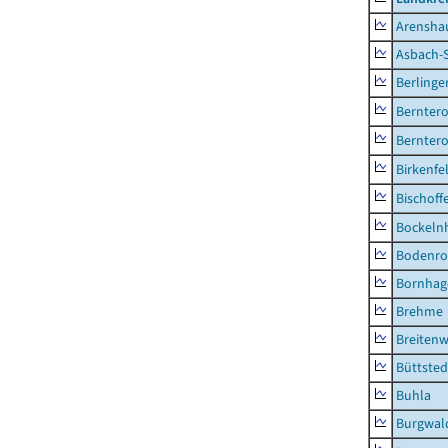
Arensha
Asbach-
Berlinge
Berntero
Berntero
Birkenfe
Bischoff
Bockeln
Bodenro
Bornhag
Brehme
Breitenw
Büttsted
Buhla
Burgwal