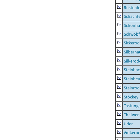
Rustenf
Schacht
Schönha
Schwobf
Sickerod
Silberha
Silkerod
Steinba
Steinhe
Steinrod
Stöckey
Tastung
Thalwen
Uder
Volkero