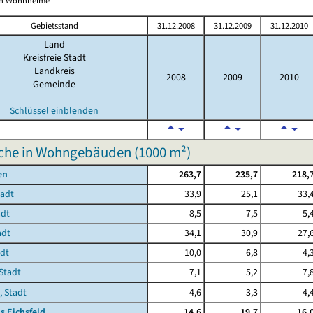
ich Wohnheime
Gebietsstand
31.12.2008
31.12.2009
31.12.2010
Land
Kreisfreie Stadt
Landkreis
2008
2009
2010
Gemeinde
Schlüssel einblenden
che in Wohngebäuden (
1000 m²
)
en
263,7
235,7
218,
tadt
33,9
25,1
33,
adt
8,5
7,5
5,
adt
34,1
30,9
27,
adt
10,0
6,8
4,
Stadt
7,1
5,2
7,
, Stadt
4,6
3,3
4,
s Eichsfeld
14,6
19,7
16,