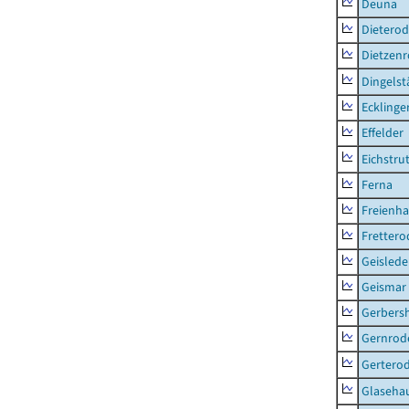
Deuna
Dietero
Dietzen
Dingelst
Ecklinge
Effelder
Eichstru
Ferna
Freienh
Frettero
Geisled
Geismar
Gerbers
Gernrod
Gertero
Glaseha