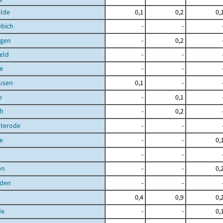
elde
0,1
0,2
0,
ebich
-
-
gen
-
0,2
eld
-
-
e
-
-
usen
0,1
-
e
-
0,1
ch
-
0,2
uterode
-
-
e
-
-
0,
-
-
en
-
-
0,
den
-
-
0,4
0,9
0,
de
-
-
0,