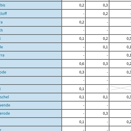
bis
0,2
0,3
loff
-
0,2
ra
0,2
-
ch
-
-
t
0,1
0,2
0,
de
-
0,1
0,
rra
-
-
0,
0,6
0,3
0,
ode
0,3
-
0,
-
-
t
0,1
-
schel
0,1
0,1
0,
hwende
-
-
terode
-
0,3
0,1
-
0,
g
-
-