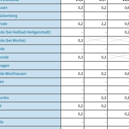
usen
0,3
0,2
0,
Sickenberg
-
-
rode
0,2
2,2
0,
de (bei Heilbad Heiligenstadt)
-
-
0,
de (bei Worbis)
0,3
lde
-
-
erode
0,3
0,3
hagen
-
-
de-Westhausen
0,3
0,2
0,
en
-
-
-
-
orbis
-
0,3
0,
t
0,2
0,2
0,2
-
0,
de
-
-