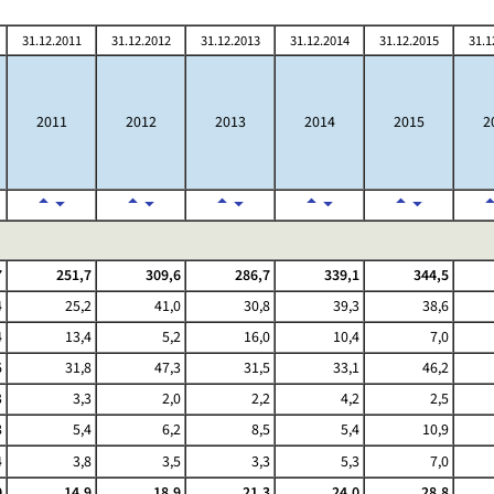
31.12.2011
31.12.2012
31.12.2013
31.12.2014
31.12.2015
31.1
2011
2012
2013
2014
2015
2
7
251,7
309,6
286,7
339,1
344,5
4
25,2
41,0
30,8
39,3
38,6
4
13,4
5,2
16,0
10,4
7,0
6
31,8
47,3
31,5
33,1
46,2
3
3,3
2,0
2,2
4,2
2,5
8
5,4
6,2
8,5
5,4
10,9
4
3,8
3,5
3,3
5,3
7,0
0
14,9
18,9
21,3
24,0
28,8