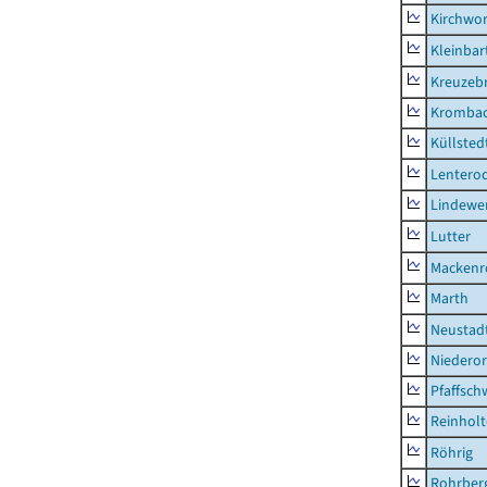
Kirchwor
Kleinbart
Kreuzeb
Kromba
Küllsted
Lentero
Lindewe
Lutter
Mackenr
Marth
Neustad
Niederor
Pfaffsc
Reinhol
Röhrig
Rohrber