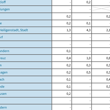
loff
-
0,2
dungen
-
-
0,2
-
0,
e
0,2
0,1
Heiligenstadt, Stadt
1,3
4,3
2,
rf
-
-
-
-
andern
0,1
-
reuz
0,4
1,0
0,
n
0,2
0,3
0,
hagen
0,2
0,5
0,
ach
0,1
-
0,
ode
0,1
-
0,
ausen
0,2
-
-
-
ndern
-
-