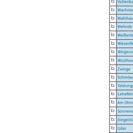
Vollenb
Wachste
Wahlhau
Wehnde
Weißenb
Wiesenfe
Wingero
Wüstheu
Zwinge
Schimbe
Teistung
Leinefel
Am Ohm
Sonnens
Dingelst
Uder