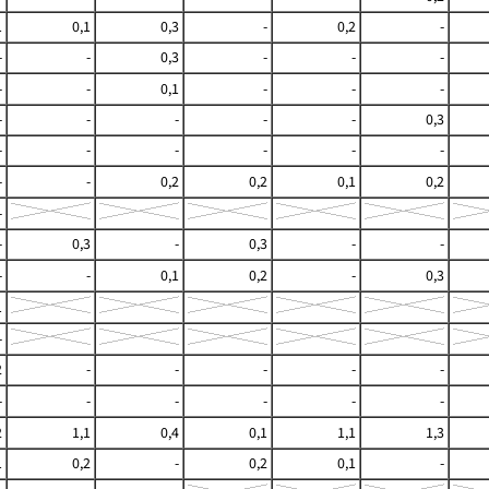
1
0,1
0,3
-
0,2
-
-
-
0,3
-
-
-
-
-
0,1
-
-
-
-
-
-
-
-
0,3
-
-
-
-
-
-
-
-
0,2
0,2
0,1
0,2
-
-
0,3
-
0,3
-
-
-
-
0,1
0,2
-
0,3
1
-
2
-
-
-
-
-
-
-
-
-
-
-
2
1,1
0,4
0,1
1,1
1,3
1
0,2
-
0,2
0,1
-