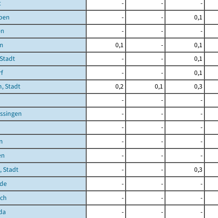
t
-
-
-
ben
-
-
0,1
en
-
-
-
en
0,1
-
0,1
 Stadt
-
-
0,1
f
-
-
0,1
, Stadt
0,2
0,1
0,3
-
-
-
ssingen
-
-
-
-
-
-
n
-
-
-
en
-
-
-
 Stadt
-
-
0,3
de
-
-
-
ich
-
-
-
da
-
-
-