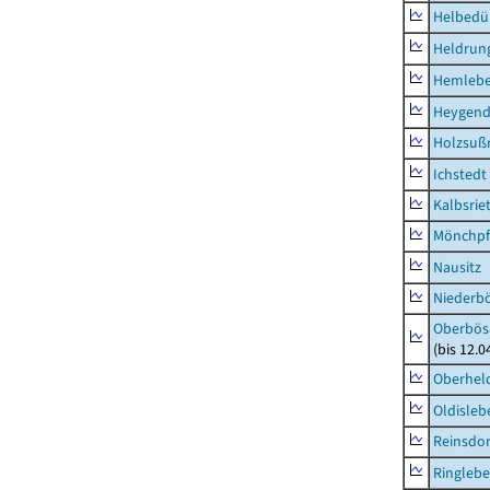
Helbedü
Heldrung
Hemleb
Heygend
Holzsuß
Ichstedt
Kalbsrie
Mönchpfi
Nausitz
Niederb
Oberbös
(bis 12.
Oberhel
Oldisleb
Reinsdor
Ringleb