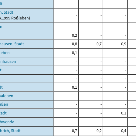
dt
-
-
-
, Stadt
-
-
-
04.1999 Roßleben)
en
-
-
-
0,2
-
-
hausen, Stadt
0,8
0,7
0,9
leben
0,1
-
-
enhausen
-
-
-
t
-
-
-
-
-
-
dt
0,1
-
-
haleben
-
-
-
ußen
-
-
-
tadt
-
-
0,1
chwenda
-
-
-
rich, Stadt
0,7
0,2
0,4