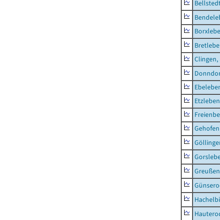
Bellsted
Bendele
Borxleb
Bretleb
Clingen,
Donndor
Ebeleben
Etzleben
Freienbe
Gehofen
Göllinge
Gorsleb
Greußen,
Günsero
Hachelb
Hautero