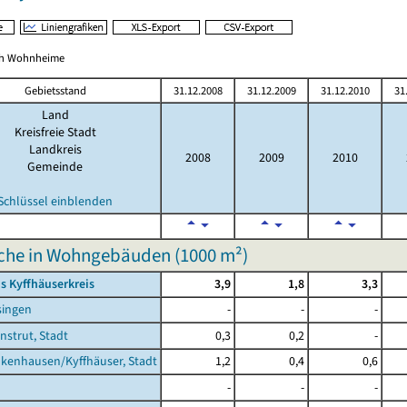
ich Wohnheime
Gebietsstand
31.12.2008
31.12.2009
31.12.2010
31
Land
Kreisfreie Stadt
Landkreis
2008
2009
2010
Gemeinde
Schlüssel einblenden
che in Wohngebäuden (
1000 m²
)
s Kyffhäuserkreis
3,9
1,8
3,3
singen
-
-
-
nstrut, Stadt
0,3
0,2
-
kenhausen/Kyffhäuser, Stadt
1,2
0,4
0,6
-
-
-