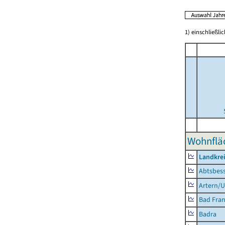
1) einschließl
Wohnflä
Landkrei
Abtsbes
Artern/U
Bad Fran
Badra