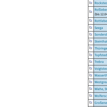
Rockste
Roßleben
(bis 12.
Rottleb
Seega
Sonders
Steintha
Thüring
Topfsted
Trebra
Voigtste
Wassert
Westgre
Wiehe, S
Wolfers
Großeneh