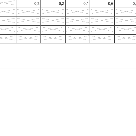
0,2
0,2
0,4
0,6
0