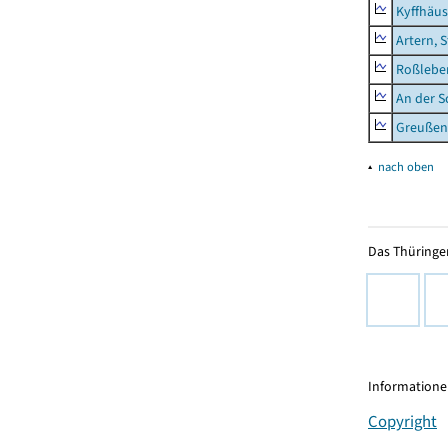
Kyffhäus
Artern, 
Roßleben
An der S
Greußen,
▴
nach oben
Das Thüringer
Informationen
Copyright