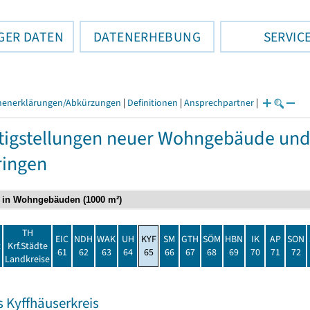
GER DATEN
DATENERHEBUNG
SERVIC
henerklärungen/Abkürzungen
|
Definitionen
|
Ansprechpartner
|
tigstellungen neuer Wohngebäude u
ringen
TH
EIC
NDH
WAK
UH
KYF
SM
GTH
SÖM
HBN
IK
AP
SON
t
Krf.Städte
61
62
63
64
65
66
67
68
69
70
71
72
Landkreise
s Kyffhäuserkreis