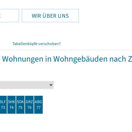
E
WIR ÜBER UNS
Tabellenköpfe verschoben?
nd Wohnungen in Wohngebäuden nach 
SLF
SHK
SOK
GRZ
ABG
73
74
75
76
77