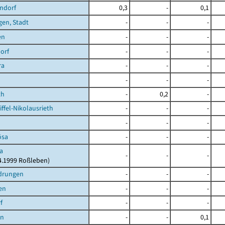
ndorf
0,3
-
0,1
en, Stadt
-
-
-
en
-
-
-
orf
-
-
-
ra
-
-
-
-
-
-
th
-
0,2
-
ffel-Nikolausrieth
-
-
-
-
-
-
ösa
-
-
-
a
-
-
-
04.1999 Roßleben)
drungen
-
-
-
en
-
-
-
f
-
-
-
en
-
-
0,1