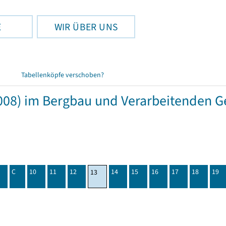
E
WIR ÜBER UNS
Tabellenköpfe verschoben?
08) im Bergbau und Verarbeitenden Ge
C
10
11
12
14
15
16
17
18
19
13