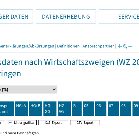
GER DATEN
DATENERHEBUNG
SERVIC
henerklärungen/Abkürzungen
|
Definitionen
|
Ansprechpartner
|
daten nach Wirtschaftszweigen (WZ 20
ringen
insge-
HG: A
HG: B
HG:
HG:
B
05
06
07
08
09
samt
GG
VG
0 und mehr Beschäftigten