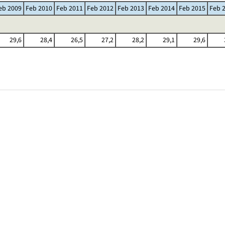
eb 2009
Feb 2010
Feb 2011
Feb 2012
Feb 2013
Feb 2014
Feb 2015
Feb 
29,6
28,4
26,5
27,2
28,2
29,1
29,6