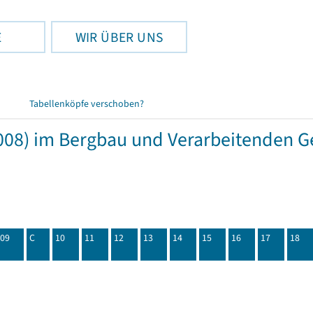
E
WIR ÜBER UNS
Tabellenköpfe verschoben?
08) im Bergbau und Verarbeitenden Ge
09
C
10
11
12
13
14
15
16
17
18