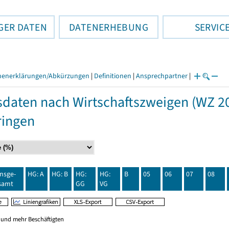
GER DATEN
DATENERHEBUNG
SERVIC
henerklärungen/Abkürzungen
|
Definitionen
|
Ansprechpartner
|
daten nach Wirtschaftszweigen (WZ 20
ringen
insge-
HG: A
HG: B
HG:
HG:
B
05
06
07
08
samt
GG
VG
0 und mehr Beschäftigten