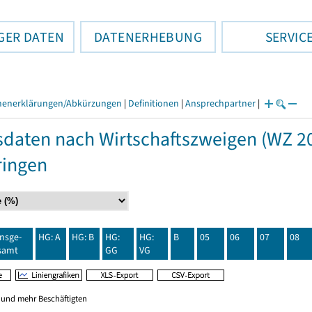
GER DATEN
DATENERHEBUNG
SERVIC
henerklärungen/Abkürzungen
|
Definitionen
|
Ansprechpartner
|
daten nach Wirtschaftszweigen (WZ 20
ringen
insge-
HG: A
HG: B
HG:
HG:
B
05
06
07
08
samt
GG
VG
0 und mehr Beschäftigten