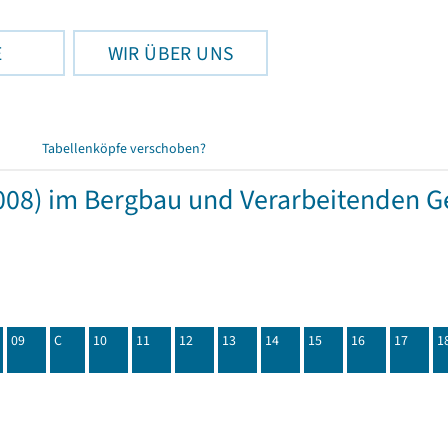
E
WIR ÜBER UNS
Tabellenköpfe verschoben?
08) im Bergbau und Verarbeitenden Ge
09
C
10
11
12
13
14
15
16
17
1