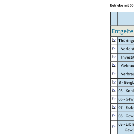
Betriebe mit 5
Entgelte
Thüring
Vorleis
Investi
Gebrauc
Verbrau
B - Ber
05 - Koh
06 - Gew
07 - Erz
08 - Gew
09 - Erb
Gewinnu