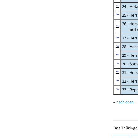
24 - Met
25 - Her
26 - Her
und opt
27 - Her
28 - Mas
29 - Her
30 - Son
31 - Her
32 - Her
33 - Rep
▴
nach oben
Das Thüringer