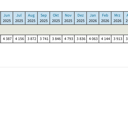
Jun
Jul
Aug
Sep
Okt
Nov
Dez
Jan
Feb
Mrz
2025
2025
2025
2025
2025
2025
2025
2026
2026
2026
2
4 387
4 156
3 872
3 741
3 846
4 793
3 836
4 063
4 144
3 913
3