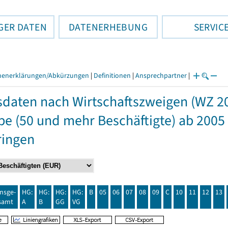
GER DATEN
DATENERHEBUNG
SERVIC
henerklärungen/Abkürzungen
|
Definitionen
|
Ansprechpartner
|
daten nach Wirtschaftszweigen (WZ 2
e (50 und mehr Beschäftigte) ab 2005
ringen
insge-
HG:
HG:
HG:
HG:
B
05
06
07
08
09
C
10
11
12
13
samt
A
B
GG
VG