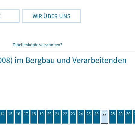
E
WIR ÜBER UNS
Tabellenköpfe verschoben?
008) im Bergbau und Verarbeitenden
14
15
16
17
18
19
20
21
22
23
24
25
26
28
29
30
27