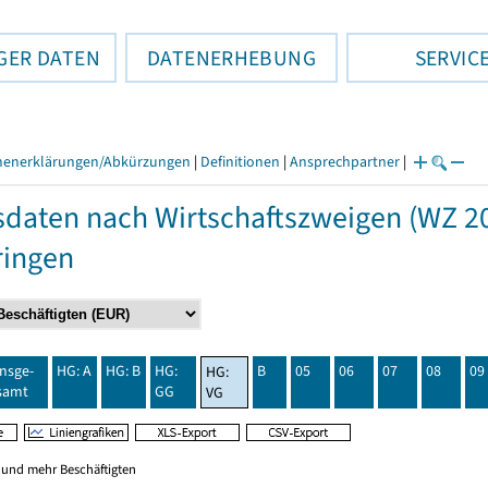
GER DATEN
DATENERHEBUNG
SERVIC
henerklärungen/Abkürzungen
|
Definitionen
|
Ansprechpartner
|
daten nach Wirtschaftszweigen (WZ 20
ringen
insge-
HG: A
HG: B
HG:
B
05
06
07
08
09
HG:
samt
GG
VG
0 und mehr Beschäftigten