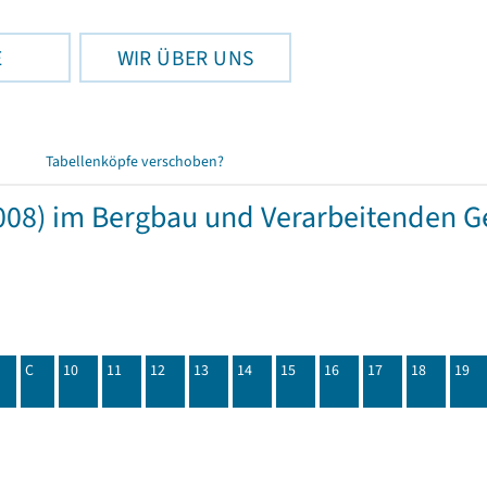
E
WIR ÜBER UNS
Tabellenköpfe verschoben?
08) im Bergbau und Verarbeitenden Ge
C
10
11
12
13
14
15
16
17
18
19