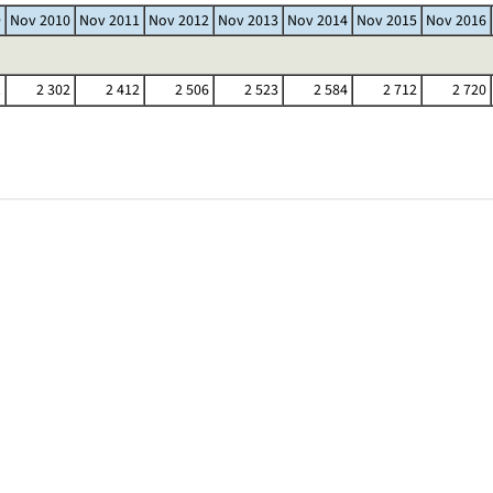
9
Nov 2010
Nov 2011
Nov 2012
Nov 2013
Nov 2014
Nov 2015
Nov 2016
1
2 302
2 412
2 506
2 523
2 584
2 712
2 720