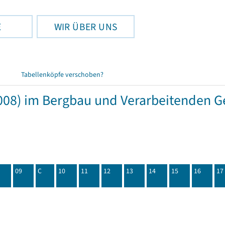
E
WIR ÜBER UNS
Tabellenköpfe verschoben?
08) im Bergbau und Verarbeitenden Ge
09
C
10
11
12
13
14
15
16
17