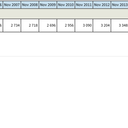
6
Nov 2007
Nov 2008
Nov 2009
Nov 2010
Nov 2011
Nov 2012
Nov 2013
6
2 734
2 718
2 696
2 956
3 090
3 204
3 348