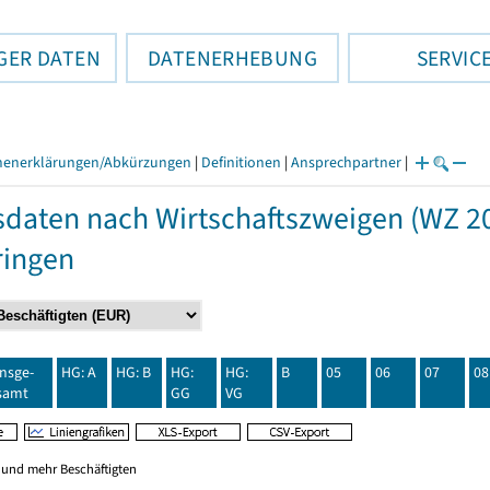
GER DATEN
DATENERHEBUNG
SERVIC
henerklärungen/Abkürzungen
|
Definitionen
|
Ansprechpartner
|
daten nach Wirtschaftszweigen (WZ 20
ringen
insge-
HG: A
HG: B
HG:
HG:
B
05
06
07
08
samt
GG
VG
0 und mehr Beschäftigten