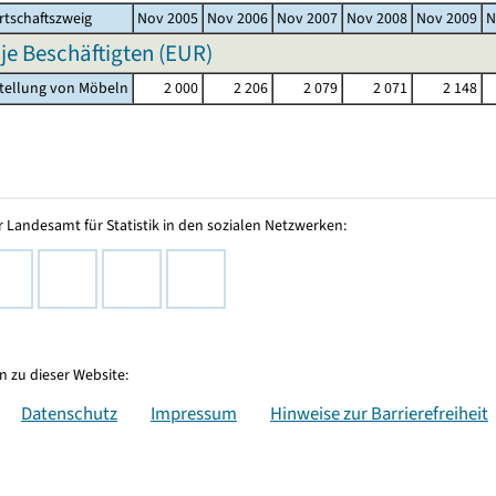
rtschaftszweig
Nov 2005
Nov 2006
Nov 2007
Nov 2008
Nov 2009
N
 je Beschäftigten (EUR)
stellung von Möbeln
2 000
2 206
2 079
2 071
2 148
 Landesamt für Statistik in den sozialen Netzwerken:
 zu dieser Website:
Datenschutz
Impressum
Hinweise zur Barrierefreiheit