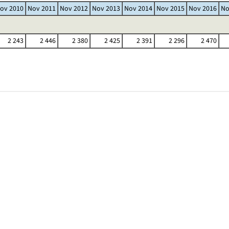
ov 2010
Nov 2011
Nov 2012
Nov 2013
Nov 2014
Nov 2015
Nov 2016
No
2 243
2 446
2 380
2 425
2 391
2 296
2 470