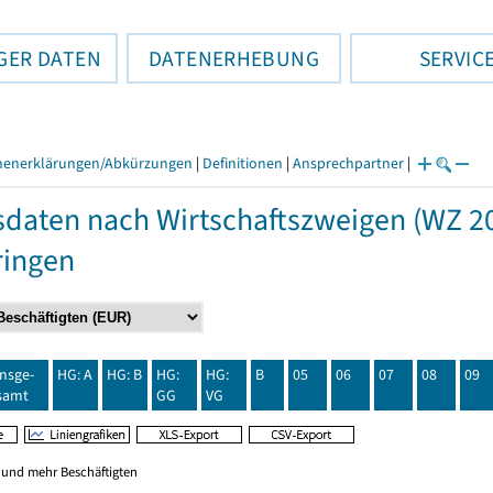
GER DATEN
DATENERHEBUNG
SERVIC
henerklärungen/Abkürzungen
|
Definitionen
|
Ansprechpartner
|
daten nach Wirtschaftszweigen (WZ 20
ringen
insge-
HG: A
HG: B
HG:
HG:
B
05
06
07
08
09
samt
GG
VG
0 und mehr Beschäftigten