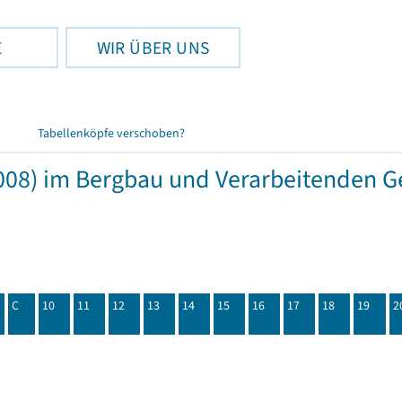
E
WIR ÜBER UNS
Tabellenköpfe verschoben?
08) im Bergbau und Verarbeitenden Ge
C
10
11
12
13
14
15
16
17
18
19
2