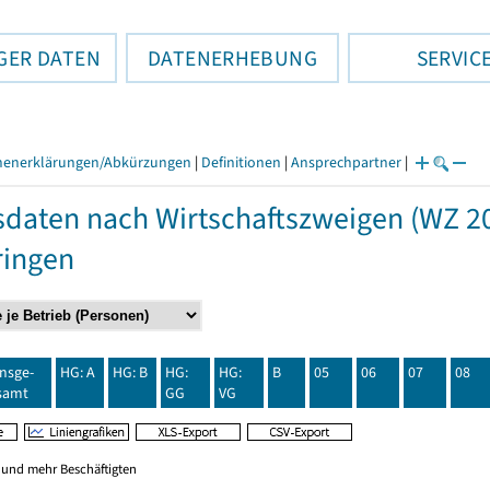
GER DATEN
DATENERHEBUNG
SERVIC
henerklärungen/Abkürzungen
|
Definitionen
|
Ansprechpartner
|
daten nach Wirtschaftszweigen (WZ 20
ringen
insge-
HG: A
HG: B
HG:
HG:
B
05
06
07
08
samt
GG
VG
0 und mehr Beschäftigten