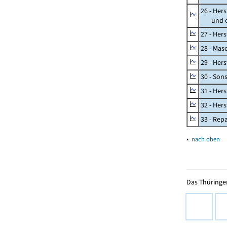
26 - Her
und opt
27 - Her
28 - Mas
29 - Her
30 - Son
31 - Her
32 - Her
33 - Rep
▴
nach oben
Das Thüringer