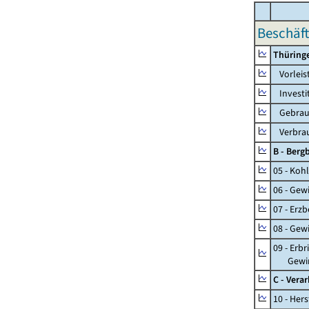
Beschäft
Thüring
Vorleis
Investi
Gebrauc
Verbrau
B - Ber
05 - Koh
06 - Gew
07 - Erz
08 - Gew
09 - Erb
Gewinnu
C - Vera
10 - Her