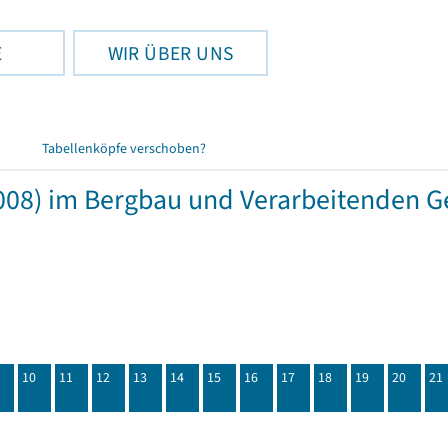
E
WIR ÜBER UNS
Tabellenköpfe verschoben?
08) im Bergbau und Verarbeitenden G
10
11
12
13
14
15
16
17
18
19
20
21