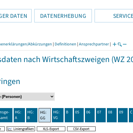
GER DATEN
DATENERHEBUNG
SERVIC
henerklärungen/Abkürzungen
|
Definitionen
|
Ansprechpartner
|
daten nach Wirtschaftszweigen (WZ 20
ringen
insge-
HG:
HG:
HG:
B
05
06
07
08
09
C
HG:
samt
A
B
VG
GG