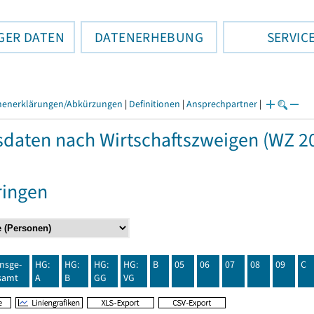
GER DATEN
DATENERHEBUNG
SERVIC
henerklärungen/Abkürzungen
|
Definitionen
|
Ansprechpartner
|
daten nach Wirtschaftszweigen (WZ 20
ringen
insge-
HG:
HG:
HG:
HG:
B
05
06
07
08
09
C
samt
A
B
GG
VG