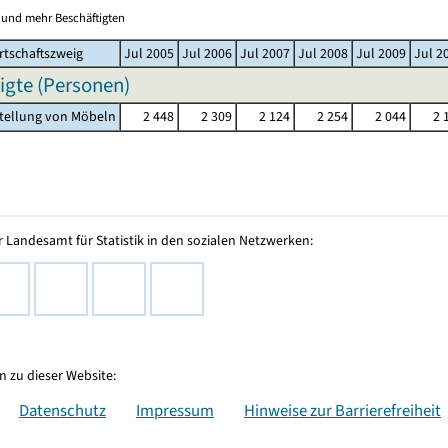
0 und mehr Beschäftigten
rtschaftszweig
Jul 2005
Jul 2006
Jul 2007
Jul 2008
Jul 2009
Jul 2
igte (Personen)
stellung von Möbeln
2 448
2 309
2 124
2 254
2 044
2 
 Landesamt für Statistik in den sozialen Netzwerken:
 zu dieser Website:
Datenschutz
Impressum
Hinweise zur Barrierefreiheit