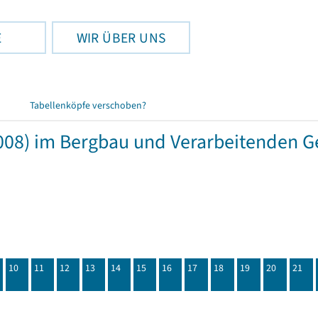
E
WIR ÜBER UNS
Tabellenköpfe verschoben?
08) im Bergbau und Verarbeitenden G
10
11
12
13
14
15
16
17
18
19
20
21