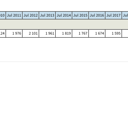
010
Jul 2011
Jul 2012
Jul 2013
Jul 2014
Jul 2015
Jul 2016
Jul 2017
Ju
124
1 976
2 101
1 961
1 819
1 767
1 674
1 595