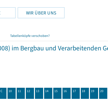
E
WIR ÜBER UNS
Tabellenköpfe verschoben?
08) im Bergbau und Verarbeitenden G
C
10
11
12
13
14
15
16
17
18
19
20