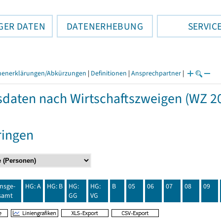
GER DATEN
DATENERHEBUNG
SERVIC
henerklärungen/Abkürzungen
|
Definitionen
|
Ansprechpartner
|
daten nach Wirtschaftszweigen (WZ 20
ringen
insge-
HG: A
HG: B
HG:
HG:
B
05
06
07
08
09
samt
GG
VG