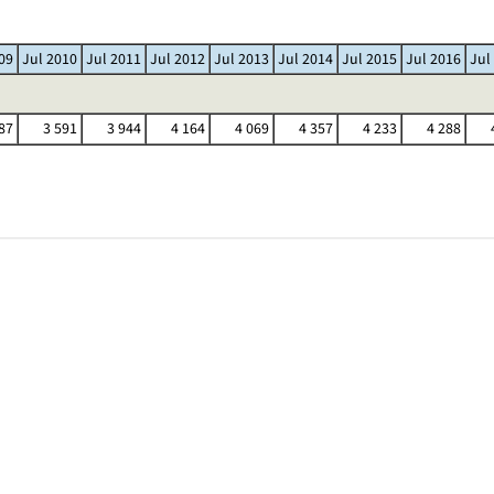
09
Jul 2010
Jul 2011
Jul 2012
Jul 2013
Jul 2014
Jul 2015
Jul 2016
Jul
87
3 591
3 944
4 164
4 069
4 357
4 233
4 288