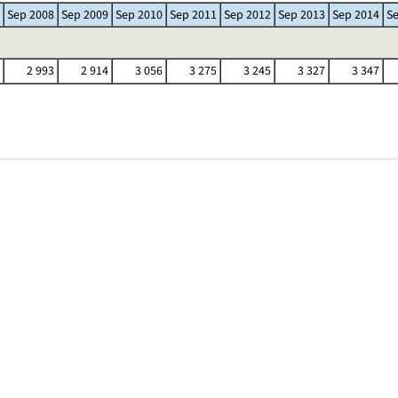
Sep 2008
Sep 2009
Sep 2010
Sep 2011
Sep 2012
Sep 2013
Sep 2014
S
2 993
2 914
3 056
3 275
3 245
3 327
3 347