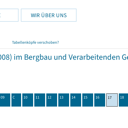
E
WIR ÜBER UNS
Tabellenköpfe verschoben?
08) im Bergbau und Verarbeitenden Ge
09
C
10
11
12
13
14
15
16
18
17