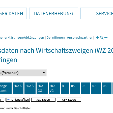
GER DATEN
DATENERHEBUNG
SERVIC
henerklärungen/Abkürzungen
|
Definitionen
|
Ansprechpartner
|
daten nach Wirtschaftszweigen (WZ 20
ringen
insge-
HG: A
HG: B
HG:
HG:
B
05
06
07
08
samt
GG
VG
0 und mehr Beschäftigten