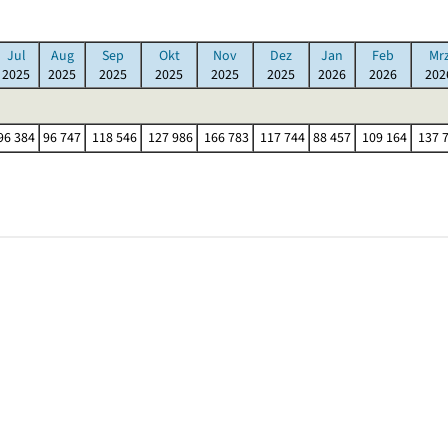
Jul
Aug
Sep
Okt
Nov
Dez
Jan
Feb
Mr
2025
2025
2025
2025
2025
2025
2026
2026
202
96 384
96 747
118 546
127 986
166 783
117 744
88 457
109 164
137 