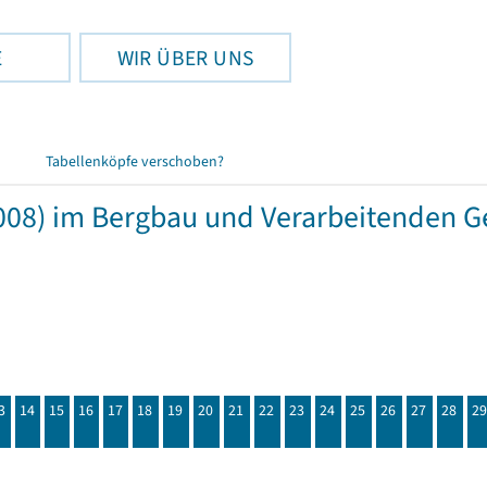
E
WIR ÜBER UNS
Tabellenköpfe verschoben?
008) im Bergbau und Verarbeitenden 
3
14
15
16
17
18
19
20
21
22
23
24
25
26
27
28
29