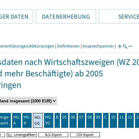
GER DATEN
DATENERHEBUNG
SERVIC
henerklärungen/Abkürzungen
|
Definitionen
|
Ansprechpartner
|
daten nach Wirtschaftszweigen (WZ 2
d mehr Beschäftigte) ab 2005
ringen
insge-
HG:
HG:
HG:
B
05
06
07
08
09
C
10
11
12
1
HG:
samt
A
B
VG
GG