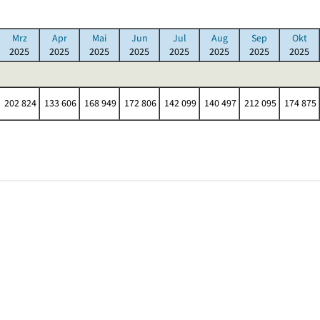
Mrz
Apr
Mai
Jun
Jul
Aug
Sep
Okt
2025
2025
2025
2025
2025
2025
2025
2025
202 824
133 606
168 949
172 806
142 099
140 497
212 095
174 875