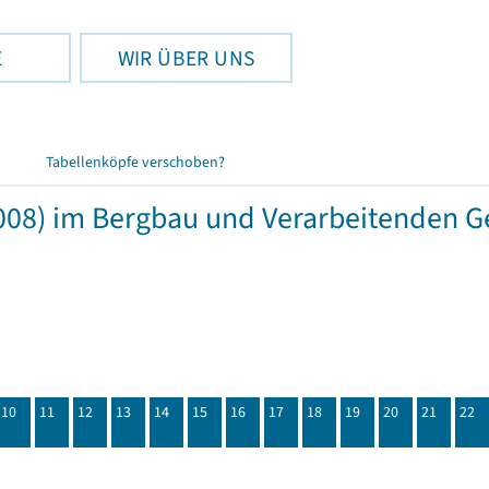
E
WIR ÜBER UNS
Tabellenköpfe verschoben?
008) im Bergbau und Verarbeitenden 
10
11
12
13
14
15
16
17
18
19
20
21
22