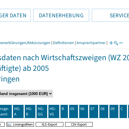
GER DATEN
DATENERHEBUNG
SERVIC
henerklärungen/Abkürzungen
|
Definitionen
|
Ansprechpartner
|
daten nach Wirtschaftszweigen (WZ 2
ftigte) ab 2005
ringen
insge-
HG:
HG:
HG:
HG:
B
05
06
07
08
09
C
samt
A
B
GG
VG