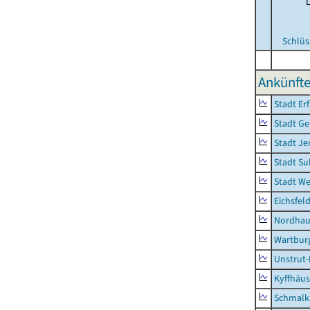
Schlüs
Ankünfte
Stadt Erf
Stadt Ge
Stadt Je
Stadt Su
Stadt W
Eichsfel
Nordhau
Wartburg
Unstrut-
Kyffhäus
Schmalk