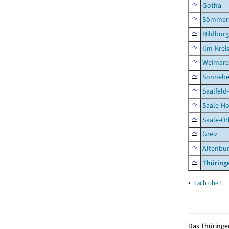
Gotha
Sömmer
Hildbur
Ilm-Krei
Weimare
Sonnebe
Saalfeld
Saale-Ho
Saale-Or
Greiz
Altenbu
Thüring
▴
nach oben
Das Thüringer