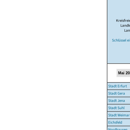
Kreisfrei
Landk
Lan
Schlüssel e
Stadt Erfurt
Stadt Gera
Stadt Jena
Stadt Suhl
Stadt Weimar
Eichsfeld
Nordhausen