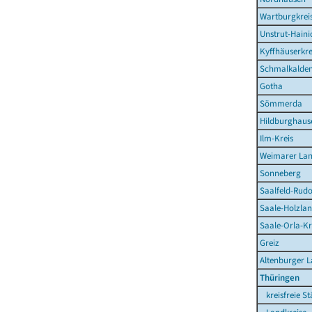
Wartburgkrei
Unstrut-Haini
Kyffhäuserkre
Schmalkalden
Gotha
Sömmerda
Hildburghaus
Ilm-Kreis
Weimarer La
Sonneberg
Saalfeld-Rudo
Saale-Holzlan
Saale-Orla-Kr
Greiz
Altenburger 
Thüringen
kreisfreie St