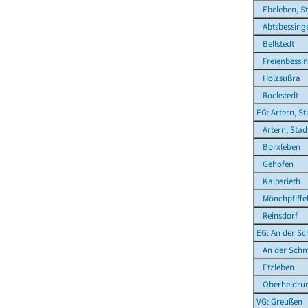
Ebeleben, St
Abtsbessing
Bellstedt
Freienbessi
Holzsußra
Rockstedt
EG: Artern, St
Artern, Stad
Borxleben
Gehofen
Kalbsrieth
Mönchpfiffel
Reinsdorf
EG: An der Sc
An der Schm
Etzleben
Oberheldru
VG: Greußen