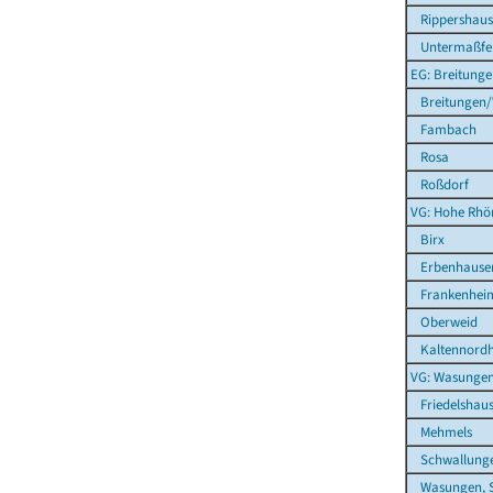
Rippershaus
Untermaßfe
EG: Breitung
Breitungen/
Fambach
Rosa
Roßdorf
VG: Hohe Rhö
Birx
Erbenhause
Frankenhei
Oberweid
Kaltennordh
VG: Wasunge
Friedelshau
Mehmels
Schwallung
Wasungen, S