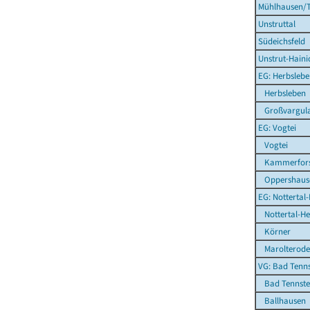
Mühlhausen/T
Unstruttal
Südeichsfeld
Unstrut-Haini
EG: Herbsleb
Herbsleben
Großvargul
EG: Vogtei
Vogtei
Kammerfors
Oppershaus
EG: Nottertal
Nottertal-Hei
Körner
Marolterode
VG: Bad Tenns
Bad Tennsted
Ballhausen