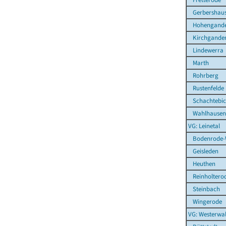
Gerbershau
Hohengande
Kirchgande
Lindewerra
Marth
Rohrberg
Rustenfelde
Schachtebi
Wahlhausen
VG: Leinetal
Bodenrode-
Geisleden
Heuthen
Reinholtero
Steinbach
Wingerode
VG: Westerwal