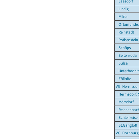
Laasdorf
Lindig
Milda
Orlamünde, 
Reinstädt
Rothenstein
Schöps
Seitenroda
Sulza
Unterbodnit
Zöllnitz
VG: Hermsdor
Hermsdorf, 
Mörsdorf
Reichenbac
Schleifreise
St.Gangloff
VG: Dornbur