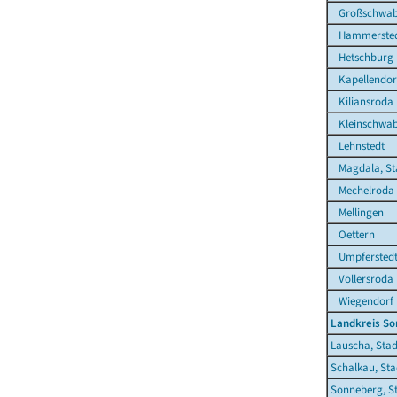
Großschwab
Hammerste
Hetschburg
Kapellendor
Kiliansroda
Kleinschwa
Lehnstedt
Magdala, St
Mechelroda
Mellingen
Oettern
Umpfersted
Vollersroda
Wiegendorf
Landkreis S
Lauscha, Stad
Schalkau, Sta
Sonneberg, S