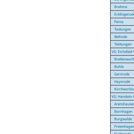
Brehme
Ecklingerod
Ferna
Tastungen
Wehnde
Teistungen
VG: Eichsfeld
Breitenworb
Buhla
Gernrode
Haynrode
Kirchworbis
VG: Hanstein-
Arenshause
Bornhagen
Burgwalde
Freienhage
Fretterode