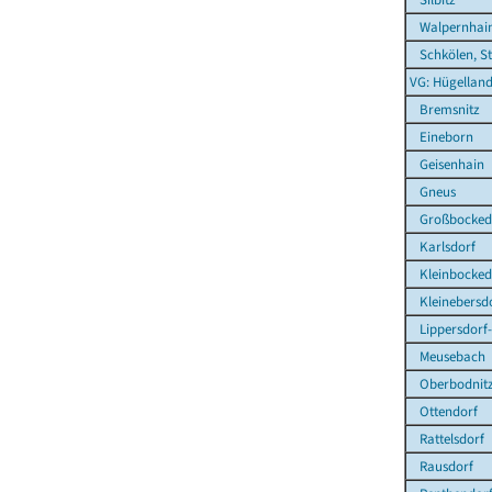
Walpernhai
Schkölen, St
VG: Hügelland
Bremsnitz
Eineborn
Geisenhain
Gneus
Großbocked
Karlsdorf
Kleinbocked
Kleinebersd
Lippersdorf
Meusebach
Oberbodnit
Ottendorf
Rattelsdorf
Rausdorf