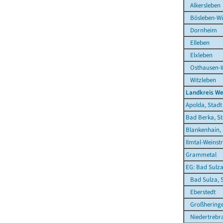
Alkersleben
Bösleben-Wül
Dornheim
Elleben
Elxleben
Osthausen-W
Witzleben
Landkreis W
Apolda, Stadt
Bad Berka, St
Blankenhain, 
Ilmtal-Weinst
Grammetal
EG: Bad Sulza
Bad Sulza, S
Eberstedt
Großhering
Niedertrebr