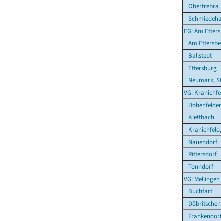
Obertrebra
Schmiedeha
EG: Am Etters
Am Ettersbe
Ballstedt
Ettersburg
Neumark, St
VG: Kranichfe
Hohenfelde
Klettbach
Kranichfeld,
Nauendorf
Rittersdorf
Tonndorf
VG: Mellingen
Buchfart
Döbritschen
Frankendor