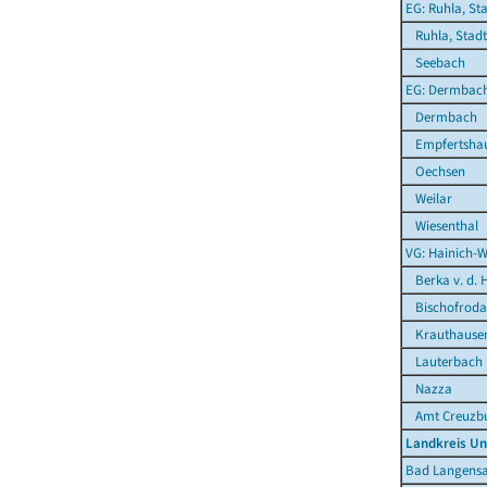
EG: Ruhla, St
Ruhla, Stadt
Seebach
EG: Dermbac
Dermbach
Empfertsha
Oechsen
Weilar
Wiesenthal
VG: Hainich-W
Berka v. d. 
Bischofroda
Krauthause
Lauterbach
Nazza
Amt Creuzbu
Landkreis Un
Bad Langensa