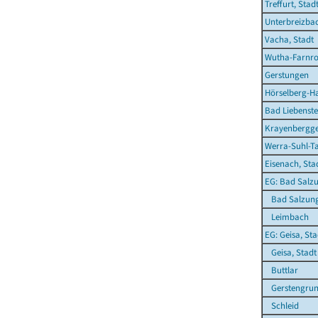
Treffurt, Stad
Unterbreizba
Vacha, Stadt
Wutha-Farnr
Gerstungen
Hörselberg-H
Bad Liebenste
Krayenbergg
Werra-Suhl-Ta
Eisenach, Sta
EG: Bad Salzu
Bad Salzung
Leimbach
EG: Geisa, Sta
Geisa, Stadt
Buttlar
Gerstengru
Schleid