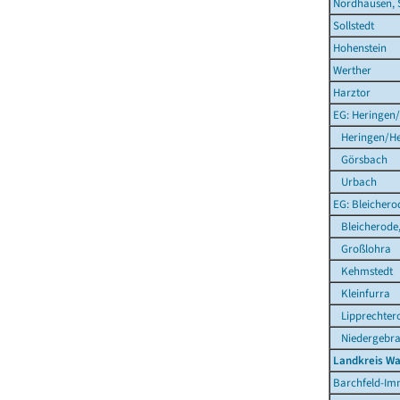
Nordhausen, 
Sollstedt
Hohenstein
Werther
Harztor
EG: Heringen/
Heringen/He
Görsbach
Urbach
EG: Bleichero
Bleicherode,
Großlohra
Kehmstedt
Kleinfurra
Lipprechter
Niedergebr
Landkreis Wa
Barchfeld-Im