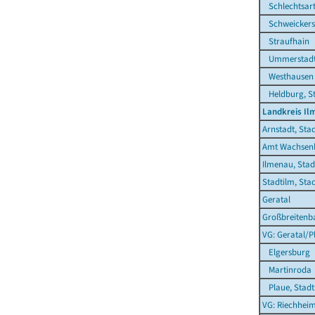
Schlechtsar
Schweickers
Straufhain
Ummerstadt,
Westhausen
Heldburg, S
Landkreis Il
Arnstadt, Sta
Amt Wachsen
Ilmenau, Stad
Stadtilm, Sta
Geratal
Großbreitenb
VG: Geratal/P
Elgersburg
Martinroda
Plaue, Stadt
VG: Riechhei