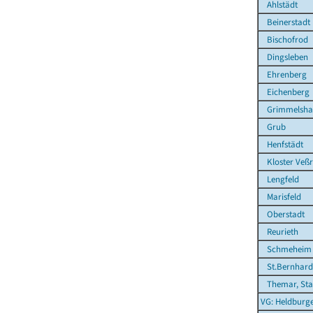
Ahlstädt
Beinerstadt
Bischofrod
Dingsleben
Ehrenberg
Eichenberg
Grimmelsha
Grub
Henfstädt
Kloster Veß
Lengfeld
Marisfeld
Oberstadt
Reurieth
Schmeheim
St.Bernhard
Themar, Sta
VG: Heldburg