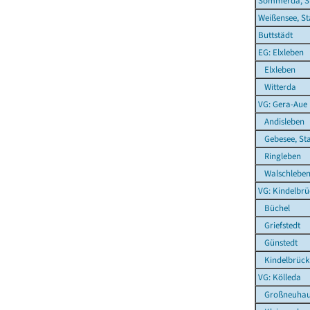
Sömmerda, S
Weißensee, St
Buttstädt
EG: Elxleben
Elxleben
Witterda
VG: Gera-Aue
Andisleben
Gebesee, St
Ringleben
Walschlebe
VG: Kindelbrü
Büchel
Griefstedt
Günstedt
Kindelbrück
VG: Kölleda
Großneuhau