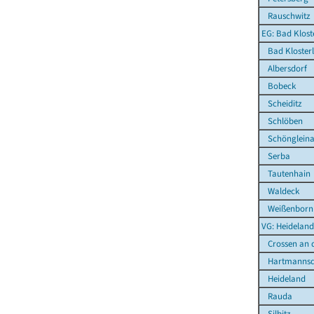
Rauschwitz
EG: Bad Klost
Bad Klosterl
Albersdorf
Bobeck
Scheiditz
Schlöben
Schönglein
Serba
Tautenhain
Waldeck
Weißenborn
VG: Heideland
Crossen an d
Hartmannsd
Heideland
Rauda
Silbitz