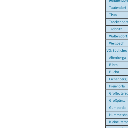
Renthendor
Tautendorf
Tissa
Trockenborn
Tröbnitz
Waltersdorf
Weißbach
VG: Südliches
Altenberga
Bibra
Bucha
Eichenberg
Freienorla
Großeutersd
Großpürsch
Gumperda
Hummelsha
Kleineutersd