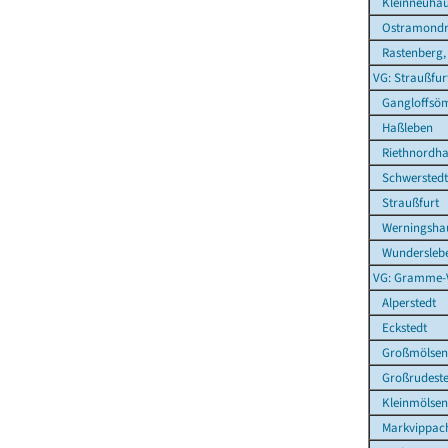
Kleinneuhau
Ostramond
Rastenberg, 
VG: Straußfur
Gangloffsö
Haßleben
Riethnordha
Schwerstedt
Straußfurt
Werningsha
Wundersleb
VG: Gramme-
Alperstedt
Eckstedt
Großmölsen
Großrudeste
Kleinmölsen
Markvippac