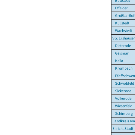
Büttstedt
Effelder
Großbartlof
Küllstedt
Wachstedt
VG: Ershause
Dieterode
Geismar
Kella
Krombach
Pfaffschwen
Schwobfeld
Sickerode
Volkerode
Wiesenfeld
Schimberg
Landkreis N
Ellrich, Stadt