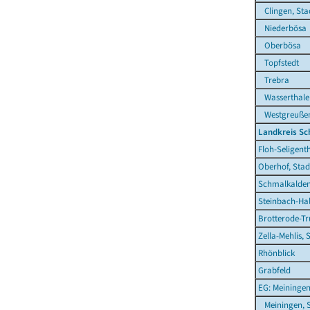
Clingen, Sta
Niederbösa
Oberbösa
Topfstedt
Trebra
Wasserthale
Westgreuße
Landkreis S
Floh-Seligent
Oberhof, Stad
Schmalkalden
Steinbach-Hal
Brotterode-Tr
Zella-Mehlis, 
Rhönblick
Grabfeld
EG: Meiningen
Meiningen, S