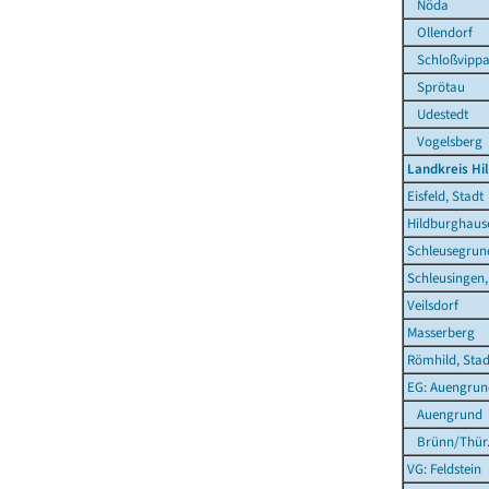
Nöda
Ollendorf
Schloßvipp
Sprötau
Udestedt
Vogelsberg
Landkreis Hi
Eisfeld, Stadt
Hildburghause
Schleusegrun
Schleusingen,
Veilsdorf
Masserberg
Römhild, Stad
EG: Auengrun
Auengrund
Brünn/Thür
VG: Feldstein