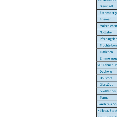
Bienstädt
Eschenberg
Friemar
Molschleben
Nottleben
Pferdingsle
Tröchtelbor
Tüttleben
Zimmernsup
VG: Fahner H
Dachwig
Döllstädt
Gierstädt
Großfahner
Tonna
Landkreis S
Kölleda, Stad