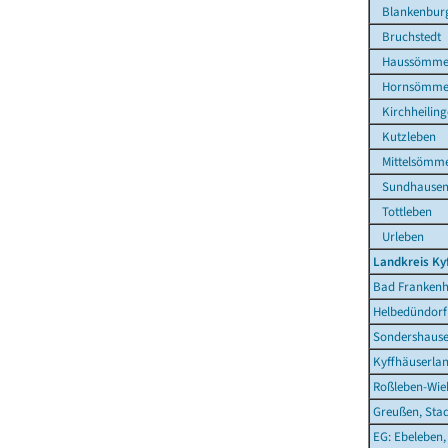
Blankenbur
Bruchstedt
Haussömme
Hornsömme
Kirchheiling
Kutzleben
Mittelsömm
Sundhause
Tottleben
Urleben
Landkreis Ky
Bad Frankenh
Helbedündorf
Sondershause
Kyffhäuserla
Roßleben-Wieh
Greußen, Sta
EG: Ebeleben,