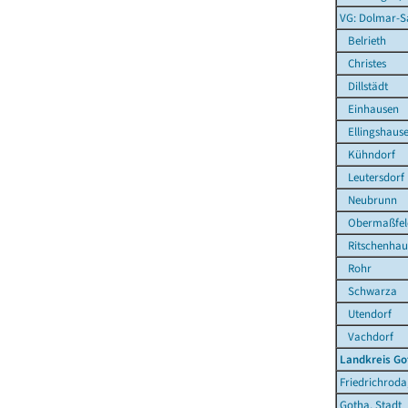
VG: Dolmar-S
Belrieth
Christes
Dillstädt
Einhausen
Ellingshaus
Kühndorf
Leutersdorf
Neubrunn
Obermaßfel
Ritschenhau
Rohr
Schwarza
Utendorf
Vachdorf
Landkreis Go
Friedrichroda
Gotha, Stadt