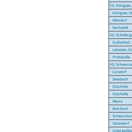
EG: Königsee,
Königsee, St
Allendorf
Bechstedt
VG: Schieferg
Gräfenthal, 
Lehesten, St
Probstzella
VG: Schwarza
Cursdorf
Deesbach
Döschnitz
Katzhütte
Meura
Rohrbach
Schwarzbur
Sitzendorf
Unterweißb