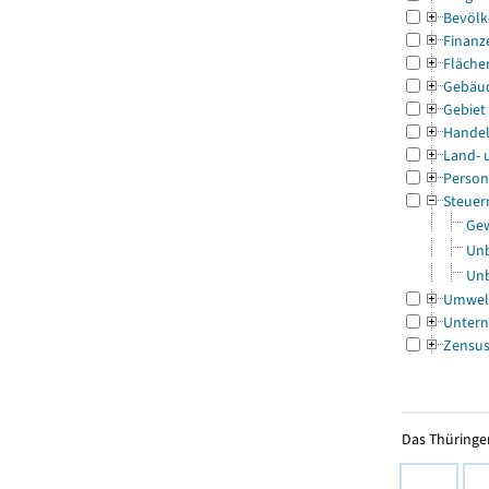
Bevölk
Finanz
Fläche
Gebäu
Gebiet
Handel
Land- 
Person
Steuer
Gew
Unb
Unb
Umwel
Untern
Zensu
Das Thüringer