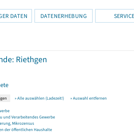
GER DATEN
DATENERHEBUNG
SERVIC
de: Riethgen
ete
» Alle auswählen (Ladezeit!)
» Auswahl entfernen
werbe
u und Verarbeitendes Gewerbe
erung, Mikrozensus
en der öffentlichen Haushalte