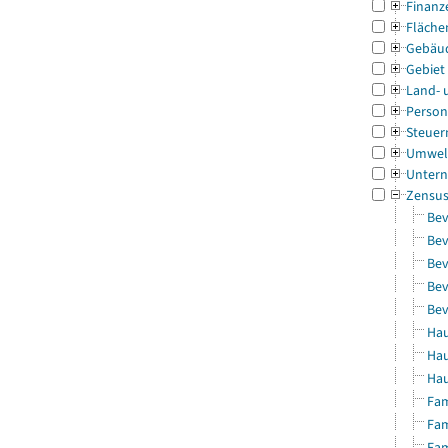
Finanz
Fläche
Gebäu
Gebiet
Land- 
Person
Steuer
Umwel
Untern
Zensu
Bev
Bev
Bev
Bev
Bev
Hau
Hau
Hau
Fam
Fam
Fam