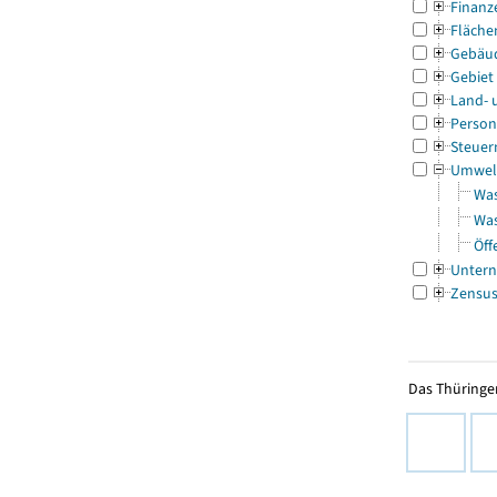
Finanz
Fläche
Gebäu
Gebiet
Land- 
Person
Steuer
Umwel
Was
Was
Öff
Untern
Zensu
Das Thüringer