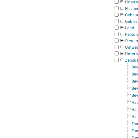
Finanz
Fläche
Gebäu
Gebiet
Land- 
Person
Steuer
Umwel
Untern
Zensu
Bev
Bev
Bev
Bev
Bev
Hau
Hau
Hau
Fam
Fam
Fam