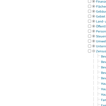
Finanz
Fläche
Gebäu
Gebiet
Land- 
Öffentl
Person
Steuer
Umwel
Untern
Zensu
Bev
Bev
Bev
Bev
Bev
Hau
Hau
Hau
Fam
Fam