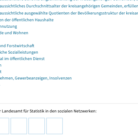
aussichtliches Durchschnittsalter der kreisangehörigen Gemeinden, erfüll
aussichtliche ausgewählte Quotienten der Bevölkerungsstruktur der kreis
en der öffentlichen Haushalte
nnutzung
de und Wohnen
und Forstwirtschaft
iche Sozialleistungen
al im öffentlichen Dienst
n
t
ehmen, Gewerbeanzeigen, Insolvenzen
s
 Landesamt für Statistik in den sozialen Netzwerken: