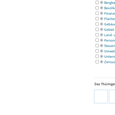
Bergba
Bevölk
Finanz
Fläche
Gebäu
Gebiet
Land- 
Person
Steuer
Umwel
Untern
Zensu
Das Thüringer